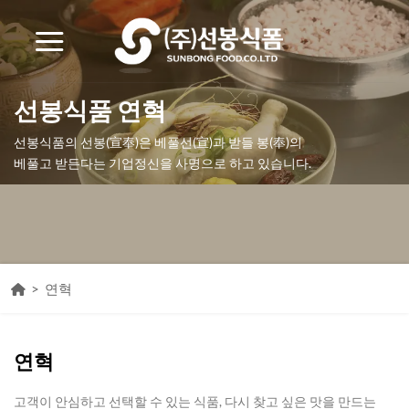
Skip
to
content
선봉식품 연혁
선봉식품의 선봉(宣奉)은 베풀선(宣)과 받들 봉(奉)의
베풀고 받든다는 기업정신을 사명으로 하고 있습니다.
>
연혁
연혁
고객이 안심하고 선택할 수 있는 식품, 다시 찾고 싶은 맛을 만드는