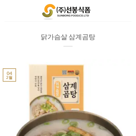
Skip
to
content
닭가슴살 삼계곰탕
04
2월