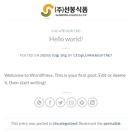
Skip
to
content
UNCATEGORIZED
Hello world!
POSTED ON
2025년 02월 18일
BY
CEO@LUMINASOFT.NET
Welcome to WordPress. This is your first post. Edit or delete
it, then start writing!
This entry was posted in
Uncategorized
. Bookmark the
permalink
.