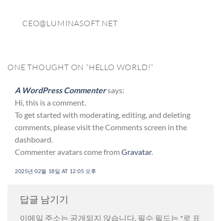
CEO@LUMINASOFT.NET
ONE THOUGHT ON “
HELLO WORLD!
”
A WordPress Commenter
says:
Hi, this is a comment.
To get started with moderating, editing, and deleting
comments, please visit the Comments screen in the
dashboard.
Commenter avatars come from
Gravatar
.
2025년 02월 18일 AT 12:05 오후
답글 남기기
이메일 주소는 공개되지 않습니다.
필수 필드는
*
로 표