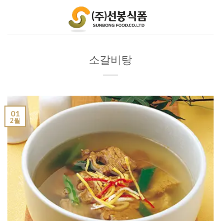
Skip
to
content
소갈비탕
01
2월