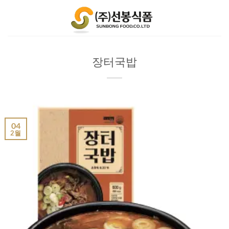
Skip
to
content
장터국밥
04
2월